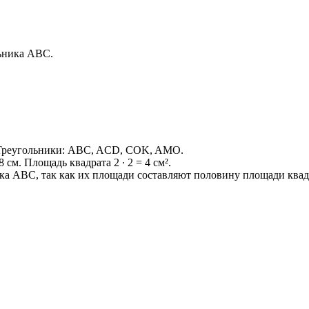
ьника ABC.
реугольники: ABC, ACD, COK, AMO.
см. Площадь квадрата 2 ∙ 2 = 4 см².
а АВС, так как их площади составляют половину площади ква